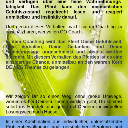
und verfügen über eine feine Wahrnehmungs-
fähigkeit. Das Pferd kann den menschlichen
Gefühlszustand regelrecht lesen und reagiert
unmittelbar und instinktiv darauf.
Und genau dieses Verhalten macht sie im Coaching zu
unschätzbaren, wertvollen CO-Coach.
In dem Coaching wird das Pferd Deine Gefühlswelt,
Dein Verhalten, Deine Gedanken und Deine
Stimmungslage ungeschminkt und absolut wertfrei
spiegeln. Mit diesem Verhalten des Pferdes ist es eine
einzigartige Chance, unmittelbar an den wahren Kern
DEINES Themas zu gelangen.
Wir zeigen Dir so einen Weg, ohne große Umwege,
worum es bei Deinem Thema wirklich geht, Du kommst
sofort ins Handeln und gehst mit Deinem individuellen
Lösungsweg nach Hause!
In einer Kombination aus individueller, unterstützender
Problembewältigung und persönlicher Beratung und